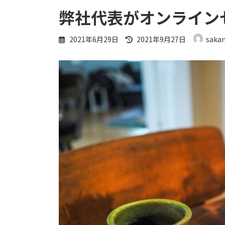
弊社代表がオンライン
最
2021年6月29日
2021年9月27日
saka
終
更
新
日
時
: