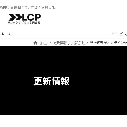
コ
ナ
WEB×動画制作で、可能性を最大化。
ン
ビ
テ
ゲ
ン
ー
ツ
シ
ホーム
サービ
へ
ョ
Home
更新情報
お知らせ
弊社代表がオンライン
ス
ン
キ
に
ッ
移
プ
動
更新情報