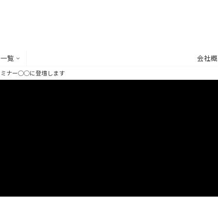
ス一覧
会社概
セミナー◯◯に登壇します