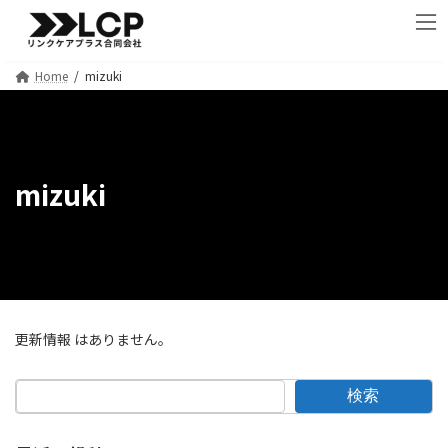
コ
ナ
ン
ビ
テ
ゲ
ン
ー
Home
mizuki
ツ
シ
へ
ョ
ス
ン
キ
に
ッ
移
mizuki
プ
動
更新情報 はありません。
検索